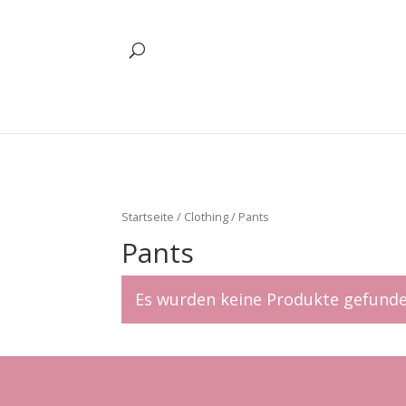
/* Button in der Kasse "Bedingungen gelesen" von oben nach unten g
Startseite
/
Clothing
/ Pants
Pants
Es wurden keine Produkte gefunde